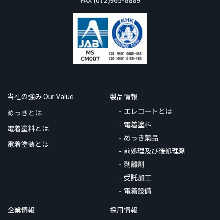
FAX (072)965-8889
当社の強み
製品情報
Our Value
エレコートとは
めっきとは
電着塗料
電着塗料とは
めっき薬品
電着塗装とは
前処理及び後処理剤
剥離剤
受託加工
電着設備
企業情報
採用情報