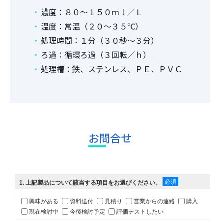
濃度：８０～１５０ｍｌ／Ｌ
温度：常温（２０～３５℃）
処理時間：１分（３０秒～３分）
ろ過：循環ろ過（３回転／ｈ）
処理槽：鉄、ステンレス、ＰＥ、ＰＶＣ
お問合せ
必須
1
. 上記製品について該当する項目をお選びください。
興味がある
資料送付
見積り
営業からの連絡
購入
現在検討中
今後検討予定
評価テストしたい