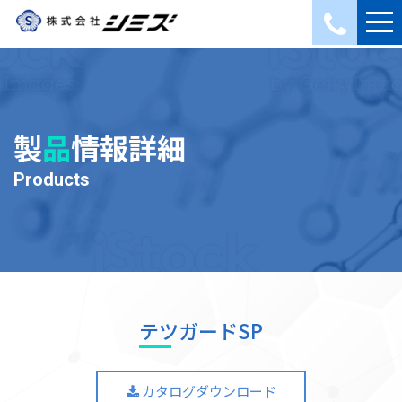
製
品
情報詳細
Products
テツガードSP
カタログダウンロード