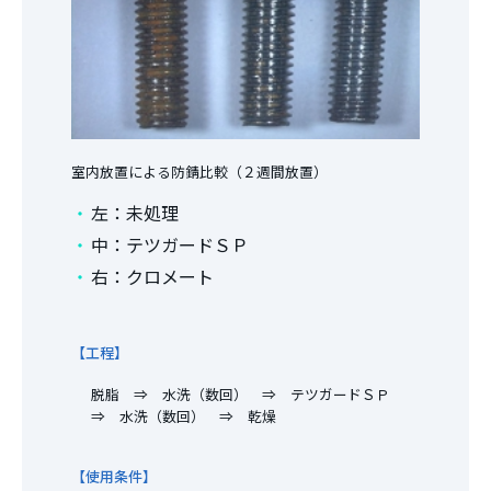
室内放置による防錆比較（２週間放置）
左：未処理
中：テツガードＳＰ
右：クロメート
【工程】
脱脂 ⇒ 水洗（数回） ⇒ テツガードＳＰ
⇒ 水洗（数回） ⇒ 乾燥
【使用条件】