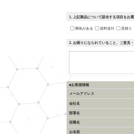
1
. 上記製品について該当する項目をお
興味がある
資料送付
見積り
2
. お困りになられていること、ご意見
■お客様情報
メールアドレス
会社名
部署名
役職名
お名前