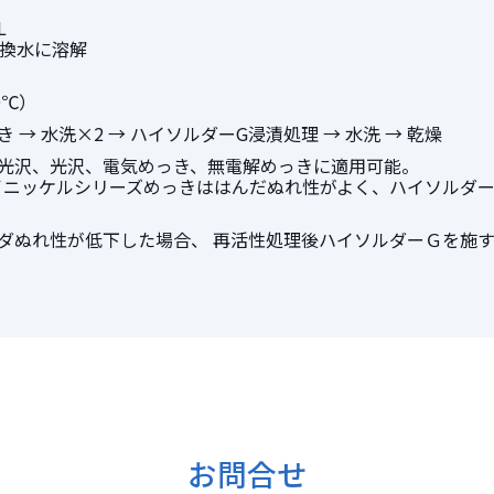
L
交換水に溶解
0℃）
 → 水洗×2 → ハイソルダーG浸漬処理 → 水洗 → 乾燥
光沢、光沢、電気めっき、無電解めっきに適用可能。
イニッケルシリーズめっきははんだぬれ性がよく、ハイソルダ
ダぬれ性が低下した場合、 再活性処理後ハイソルダーＧを施
お問合せ