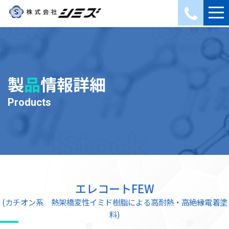
製
品
情報詳細
Products
エレコートFEW
(カチオン系 熱架橋変性イミド樹脂による高耐熱・高絶縁電着塗
料)