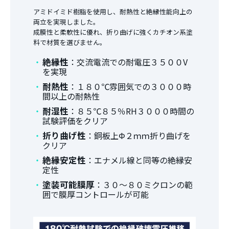
アミドイミド樹脂を使用し、耐熱性と絶縁性能向上の
両立を実現しました。
成膜性と柔軟性に優れ、折り曲げに強くカチオン系塗
料で材質を選びません。
絶縁性
：交流電流での耐電圧３５００V
を実現
耐熱性
：１８０℃雰囲気での３０００時
間以上の耐熱性
耐湿性
：８５℃８５％RH３０００時間の
試験評価をクリア
折り曲げ性
：銅板上Φ２ｍｍ折り曲げを
クリア
絶縁安定性
：エナメル線と同等の絶縁安
定性
塗装可能膜厚
：３０～８０ミクロンの範
囲で膜厚コントロールが可能