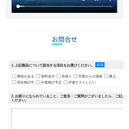
お問合せ
必須
1
. 上記製品について該当する項目をお選びください。
興味がある
資料送付
見積り
営業からの連絡
購入
現在検討中
今後検討予定
評価テストしたい
2
. お困りになられていること、ご意見・ご質問がございましたら、ご記入
ください。