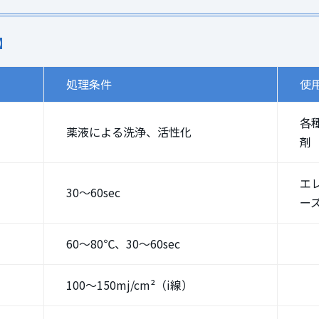
】
処理条件
使
各
薬液による洗浄、活性化
剤
エレ
30～60sec
ー
60～80℃、30～60sec
100～150mj/cm²（i線）