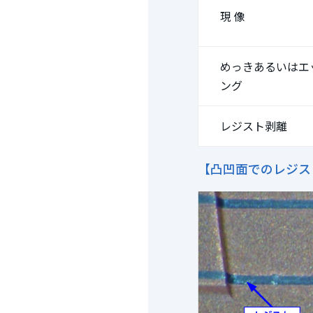
現 像
めっきあるいはエ
ング
レジスト剥離
【凸凹面でのレジス