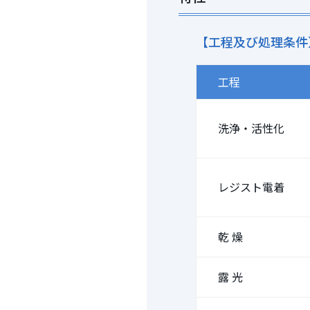
【工程及び処理条件
工程
洗浄・活性化
レジスト電着
乾 燥
露 光