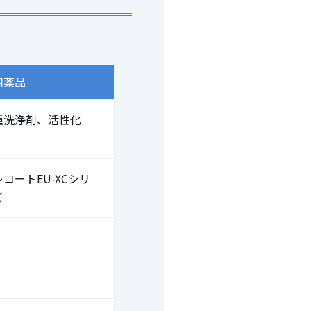
用薬品
種洗浄剤、活性化
コートEU-XCシリ
ズ