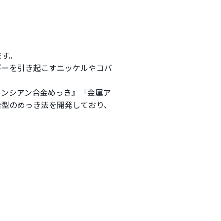
ます。
ギーを引き起こすニッケルやコバ
ノンシアン合金めっき』『金属ア
合型のめっき法を開発しており、