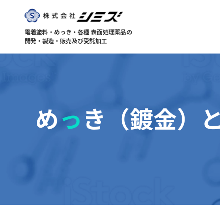
電着塗料・めっき・各種 表面処理薬品の
開発・製造・販売及び受託加工
め
っ
き（鍍金）