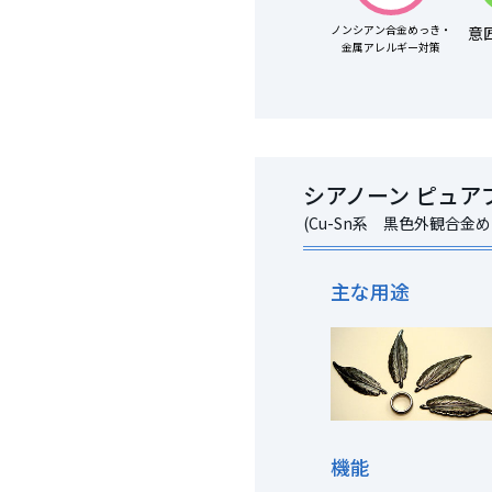
ノンシアン合金めっき・
意
金属アレルギー対策
シアノーン ピュア
(Cu-Sn系 黒色外観合金め
主な用途
機能