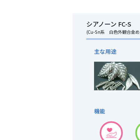
シアノーン FC-S
(Cu-Sn系 白色外観合金め
主な用途
機能