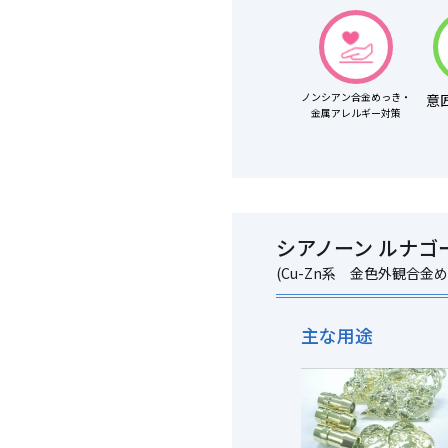
ノンシアン合金めっき・
意
金属アレルギー対策
シアノーン ルナゴ
(Cu-Zn系 金色外観合金め
主な用途